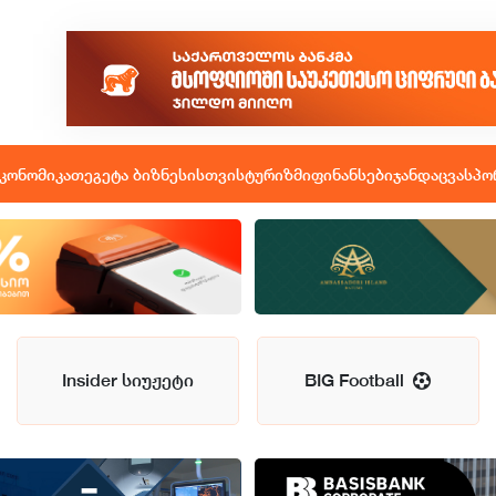
კონომიკა
თეგეტა ბიზნესისთვის
ტურიზმი
ფინანსები
ჯანდაცვა
სპო
Insider სიუჟეტი
BIG Football