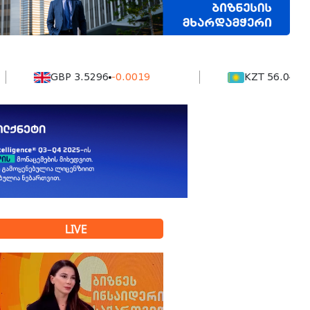
GBP 3.5296
-0.0019
KZT 56.04
0.0019
LIVE