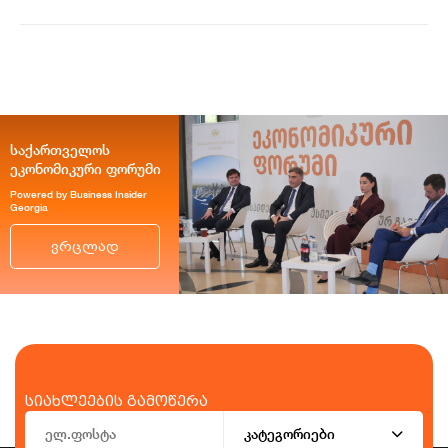
საქართველოს
ეკონომიკური ფორუმი
Powered by Business Insider
Georgia
ვრცლად
სიახლეების გამოწერა
კატეგორიები