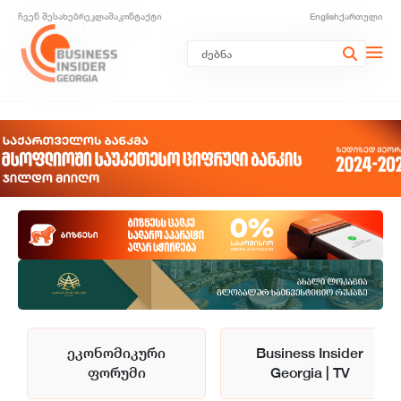
ჩვენ შესახებ
რეკლამა
კონტაქტი
English
ქართული
ეკონომიკური
Business Insider
ფორუმი
Georgia | TV