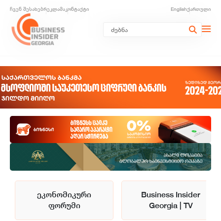
ჩვენ შესახებ
რეკლამა
კონტაქტი
English
ქართული
ეკონომიკური
Business Insider
ფორუმი
Georgia | TV