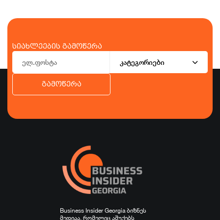
სიახლეების გამოწერა
კატეგორიები
გამოწერა
ბიზნესი
ეკონომიკა
ტურიზმი
ფინანსები
ჯანდაცვა
სპორტი
სხვა
Business Insider Georgia ბიზნეს
მედიაა, რომელიც აშუქებს