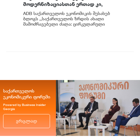
მოდერნიზაციასთან ერთად კი,
ახალი შესაძლებლობები ჩნდება
ADB საქართველოს ეკონომიკის შესახებ
ბატარეების გადამუშავებისა და
ბლოგს ,,საქართველოს ზრდის ახალი
ელექტრომობილობის
მამოძრავებელი ძალა: ცირკულარული
ეკონომიკური ზონები” აქვეყნებს, რომლის
მიმართულებით - ADB
ავტორიც...
საქართველოს
ეკონომიკური ფორუმი
Powered by Business Insider
Georgia
ვრცლად