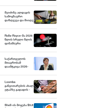
სადიპლომო
პროგრამაზე
წინასწარი
რეგისტრაცია
შეიძინე ალდაგის
დაიწყო
სამოგზაურო
დაზღვევა და მიიღე
გაორმაგებული
ინტერნეტი
Rolls-Royce-მა 2026
წლის სრული წლის
ფინანსური
პროგნოზი
გააუმჯობესა
საქართველოს
მთავრობამ
დაამტკიცა 2026-
2030 წლების
საგზაო
უსაფრთხოების
ეროვნული
Loomba
სტრატეგია და მისი
განვითარების ახალ
სამოქმედო გეგმა,
ეტაპზე გადადის -
რომელიც 2030
ბრენდი Food Lab-ის
წლისთვის საგზაო
გახსნას გეგმავს
შემთხვევების
შედეგად
Shell-ის მოგება $9.8