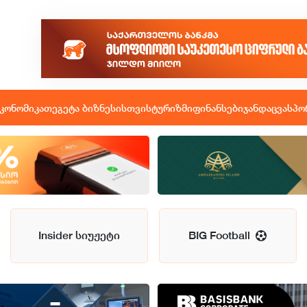
კონომიკა
თეგეტა ბიზნესისთვის
ტურიზმი
ფინანსები
ჯანდაცვა
სპო
Insider სიუჟეტი
BIG Football