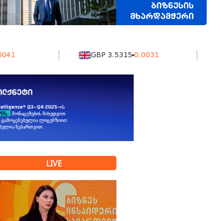
GBP 3.5315
0.0031
KZT
LIVE