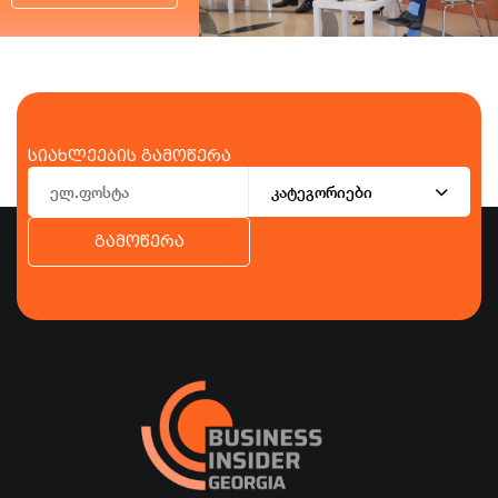
სიახლეების გამოწერა
კატეგორიები
გამოწერა
ბიზნესი
ეკონომიკა
ტურიზმი
ფინანსები
ჯანდაცვა
სპორტი
სხვა