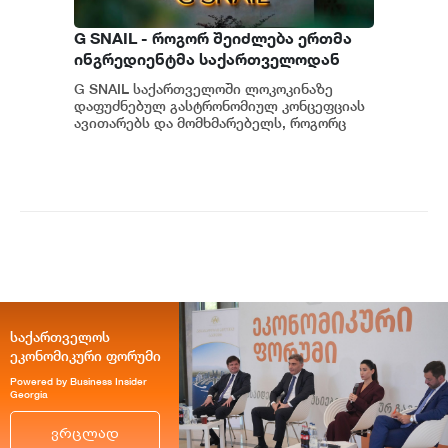
G SNAIL - როგორ შეიძლება ერთმა
ინგრედიენტმა საქართველოდან
საერთაშორისო კულინარიულ
G SNAIL საქართველოში ლოკოკინაზე
კონცეფციას ჩაუყაროს საფუძველი
დაფუძნებულ გასტრონომიულ კონცეფციას
ავითარებს და მომხმარებელს, როგორც
უნიკალურ კულინარიულ გამოცდილებას,
ისე პრემიუ...
საქართველოს
ეკონომიკური ფორუმი
Powered by Business Insider
Georgia
ვრცლად