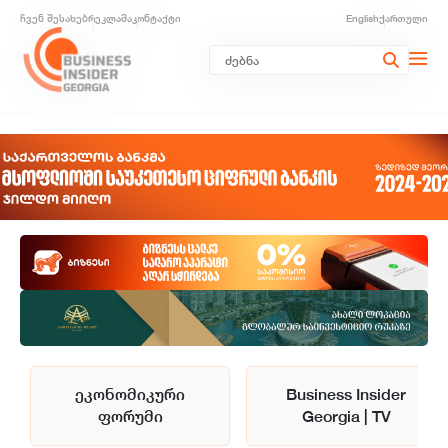
ჩვენ შესახებ
რეკლამა
კონტაქტი
English
ქართული
ეკონომიკური
Business Insider
ფორუმი
Georgia | TV