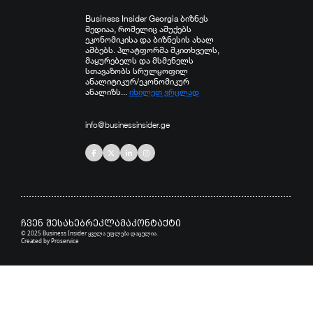
Business Insider Georgia ბიზნეს
მედიაა, რომელიც აშუქებს
ეკონომიკისა და ბიზნესის ახალ
ამბებს. პლატფორმა მკითხველს,
მაყურებელს და მსმენელს
სთავაზობს სრულყოფილ
ანალიტიკურ/ეკონომიკურ
ანალიზს...
იხილეთ ვრცლად
info@businessinsider.ge
ჩვენ შესახებ
რეკლამა
კონტაქტი
© 2025 Business Insider ყველა უფლება დაცულია.
Created by
Proservice