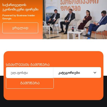
საქართველოს
ეკონომიკური ფორუმი
Powered by Business Insider
Georgia
ვრცლად
სიახლეების გამოწერა
კატეგორიები
გამოწერა
ბიზნესი
ეკონომიკა
ტურიზმი
ფინანსები
ჯანდაცვა
სპორტი
სხვა