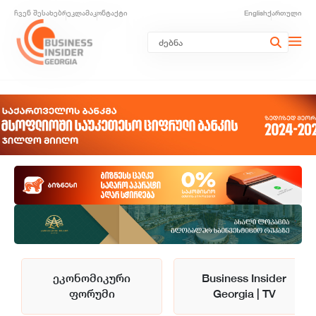
ჩვენ შესახებ
რეკლამა
კონტაქტი
English
ქართული
ეკონომიკური
Business Insider
ფორუმი
Georgia | TV