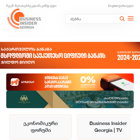
ჩვენ შესახებ
რეკლამა
კონტაქტი
English
ქართული
ეკონომიკური
Business Insider
ფორუმი
Georgia | TV