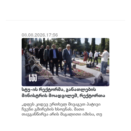
ეროვნული ბანკის რეგულირებულ
კანონმდებლობის შესაბ...
სუბიექტს
08.08.2026.17:56
სტუ-ის რექტორმა, განათლების
მინისტრის მოადგილემ, რექტორთა
მუდმივმოქმედი კონფერენციის
„დღეს კიდევ ერთხელ მივაგეთ პატივი
წევრი უნივერსიტეტების
ჩვენი გმირების ხსოვნას. მათი
რექტორებმა და სტუდენტებმა
თავგანწირვა არის მაგალითი იმისა, თუ
რამდენად ძვირფასია სამშობლო,
აგვისტოს ომის გმირებს პატივი
თავისუფლება და მ...
მიაგეს