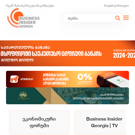
ჩვენ შესახებ
რეკლამა
კონტაქტი
English
ქართული
ეკონომიკური
Business Insider
ფორუმი
Georgia | TV