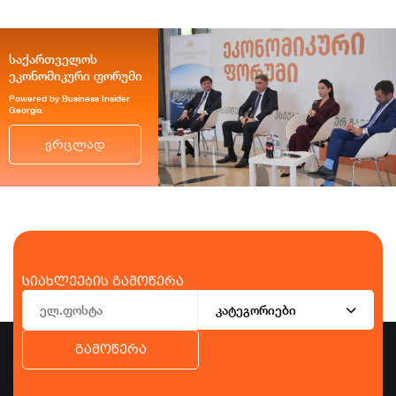
საქართველოს
ეკონომიკური ფორუმი
Powered by Business Insider
Georgia
ვრცლად
სიახლეების გამოწერა
კატეგორიები
გამოწერა
ბიზნესი
ეკონომიკა
ტურიზმი
ფინანსები