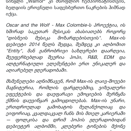
სინგლი „Warrior“ კი მსოფლიო ჩემპიონატისთვის,
ბელგიის ეროვნული საფეხბურთო ნაკრების ჰიმნად
იქცა.
Oscar and the Wolf - Max Colombie-ს პროექტია, ის
ხშირად საკუთარ მუსიკას ახასიათებს როგორც
"დისნეის მუსიკა მოზარდებისთვის". Max-ის
დებიუტი 2014 წელს შედგა, შემდეგ კი ალბომით
"Entity", მან ჟანრობრივი საზღვრები დაარღვია,
შეუფერხებლად შეურია პოპი, R&B, EDM და
ალტერნატიული ელემენტები ერთ უნიკალურ და
აღიარებულ ჟღერადობაში.
მსმენელები აღნიშნავენ, რომ Max-ის ლაივ-შოუები
მაგნიტურია, რომლის ფარგლებშიც, ვიზუალური
ეფექტების და დაუფარავი ემოციების შერწყმა
ქმნის დაუვიწყარ გამოცდილებას. Max-ის უნარი,
ერთდროულად გამოხატოს მელანქოლიაც და
ეიფორიაც, კვალდაკვალ ჩანს მის მთელ კარიერაში
— ფოლკისა და დრიმ პოპის ჟღერადობიდან
დებიუტურ ალბომში, კლუბური ტონების მქონე