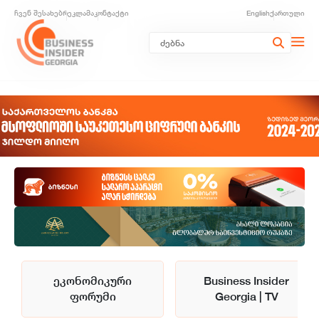
ჩვენ შესახებ
რეკლამა
კონტაქტი
English
ქართული
ეკონომიკური
Business Insider
ფორუმი
Georgia | TV