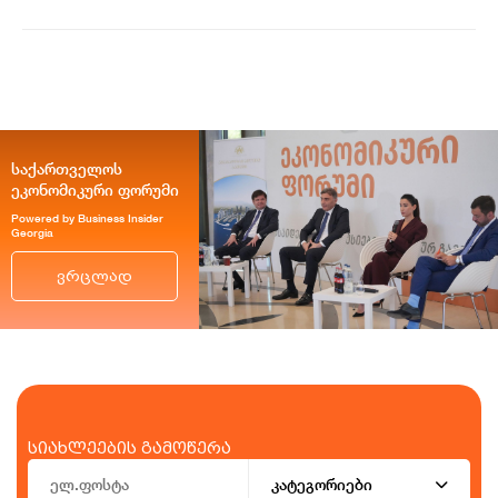
საქართველოს
ეკონომიკური ფორუმი
Powered by Business Insider
Georgia
ვრცლად
სიახლეების გამოწერა
კატეგორიები