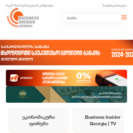
ჩვენ შესახებ
რეკლამა
კონტაქტი
English
ქართული
ეკონომიკური
Business Insider
ფორუმი
Georgia | TV