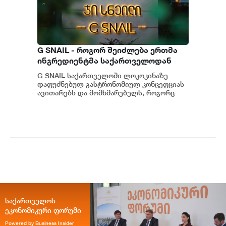
G SNAIL - როგორ შეიძლება ერთმა
ინგრედიენტმა საქართველოდან
საერთაშორისო კულინარიულ
G SNAIL საქართველოში ლოკოკინაზე
კონცეფციას ჩაუყაროს საფუძველი
დაფუძნებულ გასტრონომიულ კონცეფციას
ავითარებს და მომხმარებელს, როგორც
უნიკალურ კულინარიულ გამოცდილებას,
ისე პრემიუ...
საქართველოს
ეკონომიკური ფორუმი
Powered by Business Insider