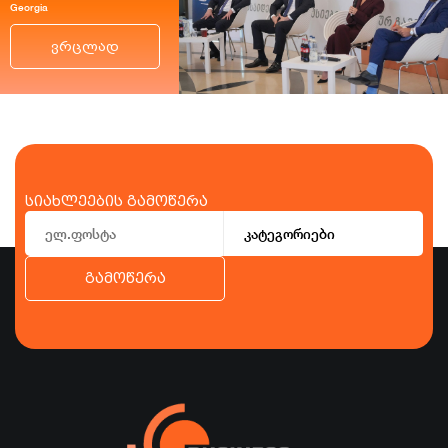
Georgia
ვრცლად
სიახლეების გამოწერა
კატეგორიები
გამოწერა
ბიზნესი
ეკონომიკა
ტურიზმი
ფინანსები
ჯანდაცვა
სპორტი
სხვა