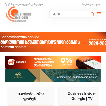
ჩვენ შესახებ
რეკლამა
კონტაქტი
English
ქართული
ეკონომიკური
Business Insider
ფორუმი
Georgia | TV