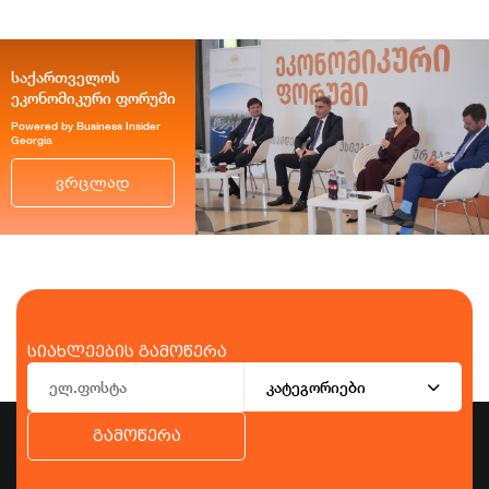
საქართველოს
ეკონომიკური ფორუმი
Powered by Business Insider
Georgia
ვრცლად
სიახლეების გამოწერა
კატეგორიები
გამოწერა
ბიზნესი
ეკონომიკა
ტურიზმი