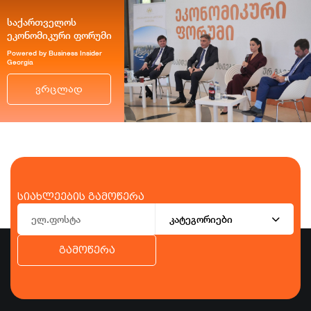
საქართველოს
ეკონომიკური ფორუმი
Powered by Business Insider
Georgia
ვრცლად
სიახლეების გამოწერა
კატეგორიები
გამოწერა
ბიზნესი
ეკონომიკა
ტურიზმი
ფინანსები
ჯანდაცვა
სპორტი