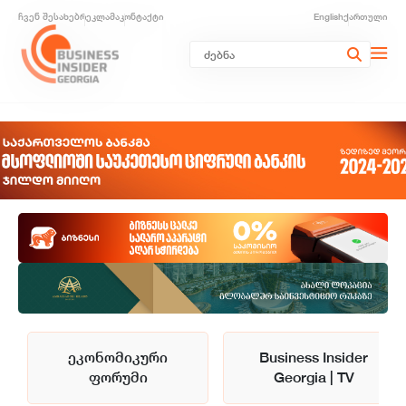
ჩვენ შესახებ
რეკლამა
კონტაქტი
English
ქართული
ეკონომიკური
Business Insider
ფორუმი
Georgia | TV