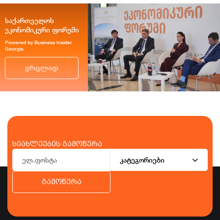
საქართველოს
ეკონომიკური ფორუმი
Powered by Business Insider
Georgia
ვრცლად
სიახლეების გამოწერა
კატეგორიები
გამოწერა
ბიზნესი
ეკონომიკა
ტურიზმი
ფინანსები
ჯანდაცვა