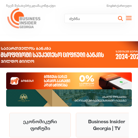
ჩვენ შესახებ
რეკლამა
კონტაქტი
English
ქართული
ეკონომიკური
Business Insider
ფორუმი
Georgia | TV