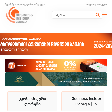
ჩვენ შესახებ
რეკლამა
კონტაქტი
English
ქართული
ეკონომიკური
Business Insider
ფორუმი
Georgia | TV