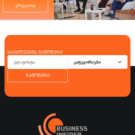
ვრცლად
სიახლეების გამოწერა
კატეგორიები
გამოწერა
ბიზნესი
ეკონომიკა
ტურიზმი
ფინანსები
ჯანდაცვა
სპორტი
სხვა