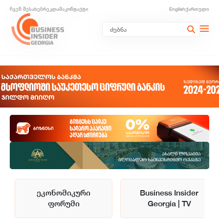
ჩვენ შესახებ
რეკლამა
კონტაქტი
English
ქართული
ეკონომიკური
Business Insider
ფორუმი
Georgia | TV