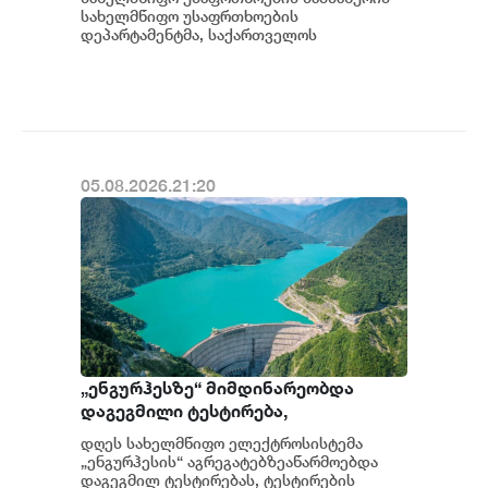
საზიანოდ საბოტაჟის მუხლით
სახელმწიფო უსაფრთხოების
გამოძიება დაიწყო
დეპარტამენტმა, საქართველოს
სახელმწიფო ინტერესების საზიანოდ უცხო
ქვეყნიდან მართულ და საქართვ...
05.08.2026.21:20
„ენგურჰესზე“ მიმდინარეობდა
დაგეგმილი ტესტირება,
ტესტირებისას სისტემა სრულად
დღეს სახელმწიფო ელექტროსისტემა
გაითიშა, მიმდინარეობს მომხდარის
„ენგურჰესის“ აგრეგატებზეაწარმოებდა
დეტალური ანალიზი - სემეკის წევრი
დაგეგმილ ტესტირებას, ტესტირების