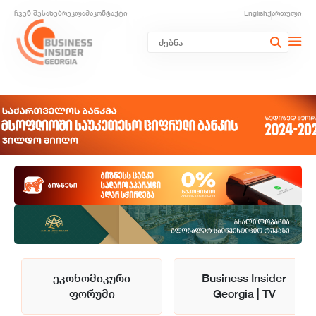
ჩვენ შესახებ
რეკლამა
კონტაქტი
English
ქართული
ეკონომიკური
Business Insider
ფორუმი
Georgia | TV