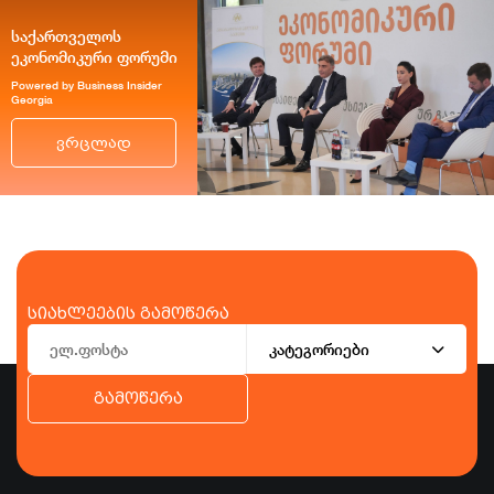
საქართველოს
ეკონომიკური ფორუმი
Powered by Business Insider
Georgia
ვრცლად
სიახლეების გამოწერა
კატეგორიები
გამოწერა
ბიზნესი
ეკონომიკა
ტურიზმი
ფინანსები
ჯანდაცვა
სპორტი