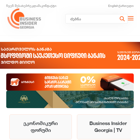
ჩვენ შესახებ
რეკლამა
კონტაქტი
English
ქართული
ეკონომიკური
Business Insider
ფორუმი
Georgia | TV