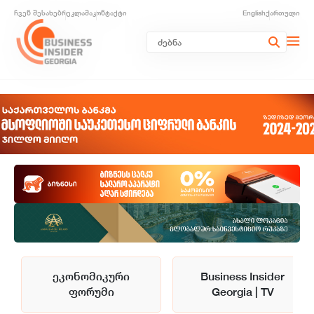
ჩვენ შესახებ
რეკლამა
კონტაქტი
English
ქართული
ეკონომიკური
Business Insider
ფორუმი
Georgia | TV