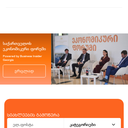
საქართველოს
ეკონომიკური ფორუმი
Powered by Business Insider
Georgia
ვრცლად
სიახლეების გამოწერა
კატეგორიები