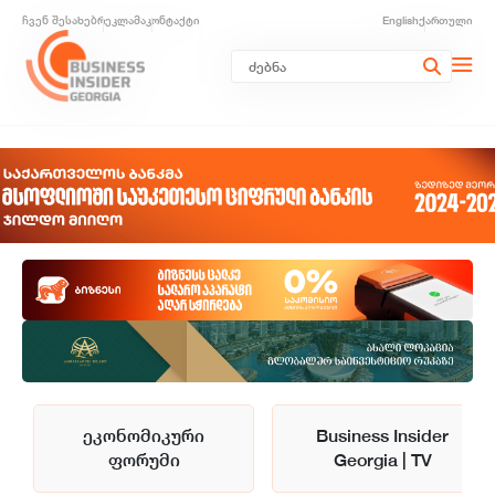
ჩვენ შესახებ
რეკლამა
კონტაქტი
English
ქართული
ეკონომიკური
Business Insider
ფორუმი
Georgia | TV