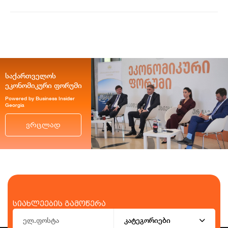
საქართველოს
ეკონომიკური ფორუმი
Powered by Business Insider
Georgia
ვრცლად
სიახლეების გამოწერა
კატეგორიები