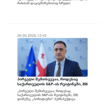
მოგვიანებით დეტალურად
რასთან დაკავშირებითაც სრული
ინფორმაცია გვაქვს, თუმცა ამასთან
წარვუდგენთ საზოგადოებას, მესამე
დაკავშირებით სუს...
გათიშვას ჰქონდა კონკრეტული
მიზეზი - კონკრეტული
სარეაბილიტაციო სამუშაოები
ენგურჰესზე - ირაკლი კობახიძე
08.08.2026.12:40
პირველი შემთხვევაა, როდესაც
საქართველოს S&P-ის რეიტინგში, BB
დონეზე „პოზიტიური" პერსპექტივა
„პირველი შემთხვევაა, როდესაც
მიენიჭა - პერსპექტივის
საქართველოს S&P-ის რეიტინგში, BB
გაუმჯობესება კიდევ ერთხელ
დონეზე, „პოზიტიური" პერსპექტივა
მიენიჭა" - ამის შესახებ ეკონომიკისა და
ადასტურებს, რომ საქართველო