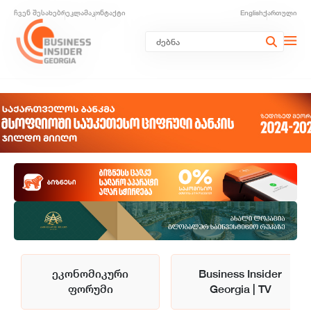
ჩვენ შესახებ
რეკლამა
კონტაქტი
English
ქართული
ეკონომიკური
Business Insider
ფორუმი
Georgia | TV