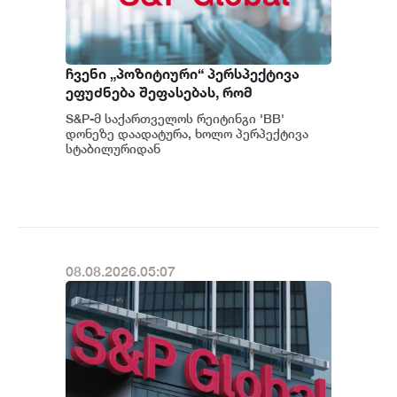
ჩვენი „პოზიტიური“ პერსპექტივა
ეფუძნება შეფასებას, რომ
საქართველოს მაკროეკონომიკური
S&P-მ საქართველოს რეიტინგი 'BB'
ფუნდამენტური მაჩვენებლების
დონეზე დაადატურა, ხოლო პერპექტივა
მდგრადი გაძლიერების ტენდენცია
სტაბილურიდან
პოზიტიურამდე გააუმჯობესა. S&P-
შესაძლოა გაგრძელდეს - S&P
ს „პოზიტიუ...
08.08.2026.05:07