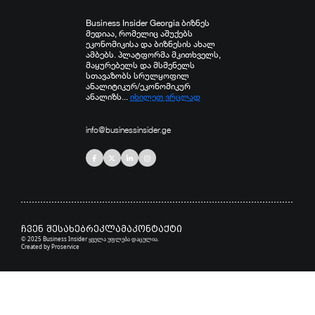
Business Insider Georgia ბიზნეს
მედიაა, რომელიც აშუქებს
ეკონომიკისა და ბიზნესის ახალ
ამბებს. პლატფორმა მკითხველს,
მაყურებელს და მსმენელს
სთავაზობს სრულყოფილ
ანალიტიკურ/ეკონომიკურ
ანალიზს...
იხილეთ ვრცლად
info@businessinsider.ge
ჩვენ შესახებ
რეკლამა
კონტაქტი
© 2025 Business Insider ყველა უფლება დაცულია.
Created by
Proservice