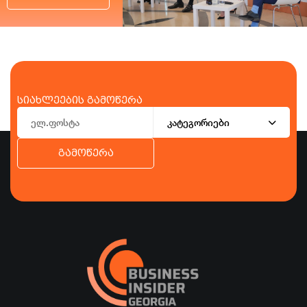
სიახლეების გამოწერა
კატეგორიები
გამოწერა
ბიზნესი
ეკონომიკა
ტურიზმი
ფინანსები
ჯანდაცვა
სპორტი
სხვა