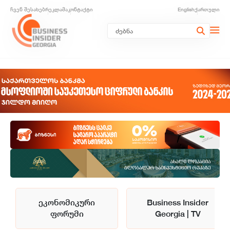
ჩვენ შესახებ
რეკლამა
კონტაქტი
English
ქართული
ეკონომიკური
Business Insider
ფორუმი
Georgia | TV