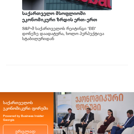
საქართველო მსოფლიოში
ეკონომიკური ზრდის ერთ-ერთ
ყველაზე მაღალ ტემპს ინარჩუნებს -
S&P-მ საქართველოს რეიტინგი 'BB'
S&P
დონეზე დაადატურა, ხოლო პერპექტივა
სტაბილურიდან
პოზიტიურამდე გააუმჯობესა. S&P-
ს „პოზიტიუ...
საქართველოს
ეკონომიკური ფორუმი
Powered by Business Insider
Georgia
ვრცლად