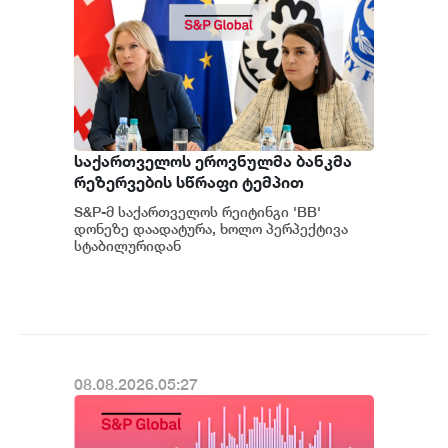
საქართველოს ეროვნულმა ბანკმა
რეზერვების სწრაფი ტემპით
დაგროვება განაგრძო და ივლისში
S&P-მ საქართველოს რეიტინგი 'BB'
რეკორდულ ნიშნულს $7.1 მილიარდს
დონეზე დაადატურა, ხოლო პერპექტივა
მიაღწია - S&P
სტაბილურიდან
პოზიტიურამდე გააუმჯობესა. S&P-
ს „პოზიტიუ...
08.08.2026.05:27