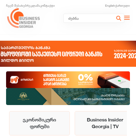
ჩვენ შესახებ
რეკლამა
კონტაქტი
English
ქართული
ეკონომიკური
Business Insider
ფორუმი
Georgia | TV