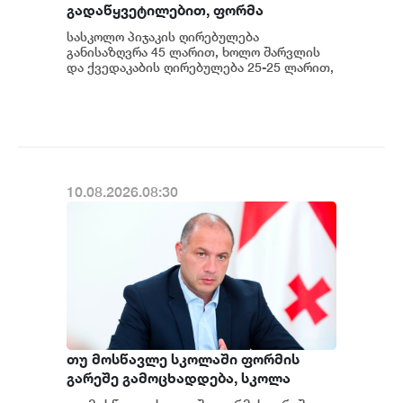
გადაწყვეტილებით, ფორმა
უსასყიდლოდ გადაეცემა საჯარო
სასკოლო პიჯაკის ღირებულება
სკოლის დაწყებითი საფეხურის
განისაზღვრა 45 ლარით, ხოლო შარვლის
მოსწავლეებს, რომლებიც
და ქვედაკაბის ღირებულება 25-25 ლარით,
- განაცხადა საქართველოს განათლების,
რეგისტრირებული არიან
მეცნიერებისა დ...
სოციალურად დაუცველი ოჯახების
მონაცემთა ერთიან ბაზაში და მათი
ოჯახების სარეიტინგო ქულა 65 001
ქულაზე ნაკლებია - გივი მიქანაძე
10.08.2026.08:30
თუ მოსწავლე სკოლაში ფორმის
გარეშე გამოცხადდება, სკოლა
მშობელთან კომუნიკაციის და