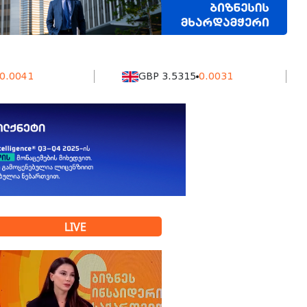
GBP 3.5315
0.0031
K
LIVE