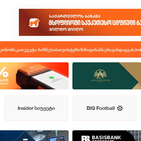
კონომიკა
თეგეტა ბიზნესისთვის
ტურიზმი
ფინანსები
ჯანდაცვა
სპო
Insider სიუჟეტი
BIG Football