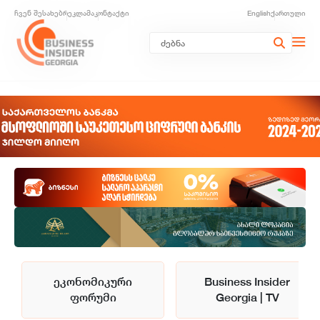
ჩვენ შესახებ
რეკლამა
კონტაქტი
English
ქართული
ეკონომიკური
Business Insider
ფორუმი
Georgia | TV