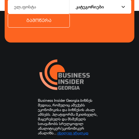
კატეგორიები
გამოწერა
ბიზნესი
ეკონომიკა
ტურიზმი
ფინანსები
ჯანდაცვა
სპორტი
სხვა
Business Insider Georgia ბიზნეს
მედიაა, რომელიც აშუქებს
ეკონომიკისა და ბიზნესის ახალ
ამბებს. პლატფორმა მკითხველს,
მაყურებელს და მსმენელს
სთავაზობს სრულყოფილ
ანალიტიკურ/ეკონომიკურ
ანალიზს...
იხილეთ ვრცლად