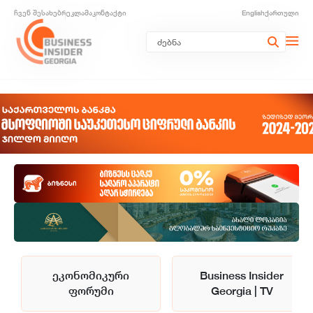
ჩვენ შესახებ
რეკლამა
კონტაქტი
English
ქართული
ეკონომიკური
Business Insider
ფორუმი
Georgia | TV