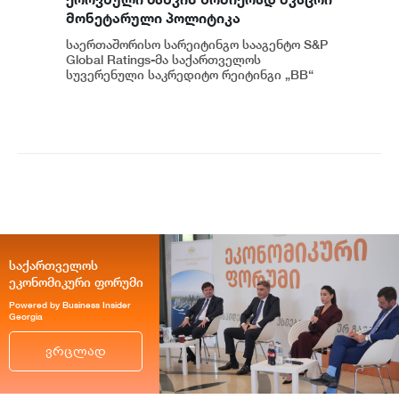
მონეტარული პოლიტიკა
ინფლაციური მოლოდინების
საერთაშორისო სარეიტინგო სააგენტო S&P
სათანადო დონეზე შენარჩუნებას
Global Ratings-მა საქართველოს
უწყობს ხელს - S&P Global Ratings
სუვერენული საკრედიტო რეიტინგი „BB“
დონეზე უცვლელად დატოვა, ხოლო პერ...
საქართველოს
ეკონომიკური ფორუმი
Powered by Business Insider
Georgia
ვრცლად