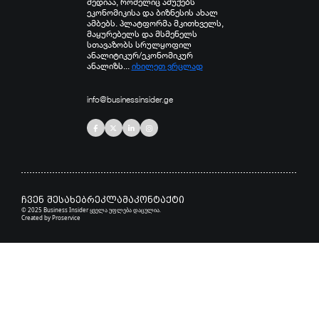
მედიაა, რომელიც აშუქებს
ეკონომიკისა და ბიზნესის ახალ
ამბებს. პლატფორმა მკითხველს,
მაყურებელს და მსმენელს
სთავაზობს სრულყოფილ
ანალიტიკურ/ეკონომიკურ
ანალიზს...
იხილეთ ვრცლად
info@businessinsider.ge
ჩვენ შესახებ
რეკლამა
კონტაქტი
© 2025 Business Insider ყველა უფლება დაცულია.
Created by
Proservice