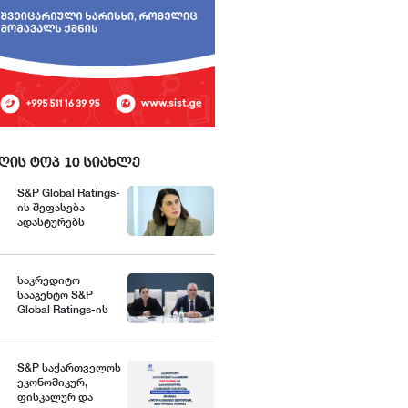
ღის ტოპ 10 სიახლე
S&P Global Ratings-
ის შეფასება
ადასტურებს
საქართველოს
ეკონომიკის
მდგრადობასა და
ეროვნული ბანკის
საკრედიტო
პოლიტიკის
სააგენტო S&P
ეფექტიანობას -
Global Ratings-ის
შეფასებით,
ეკატერინე მიქაბაძე
საქართველო კვლავ
განაგრძობს
ეკონომიკური
S&P საქართველოს
ზრდის მაღალი
ეკონომიკურ,
მაჩვენებლებისა და
ფისკალურ და