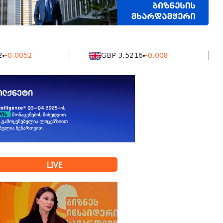
52
GBP 3.5216
-0.008
K
LIVE