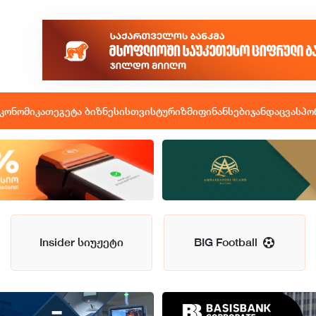
კონომიკა
თეგეტა ბიზნესისთვის
ტურიზმი
ფინანსები
ჯანდაცვა
სპო
Insider სიუჟეტი
BIG Football