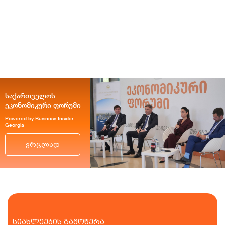
განვითარების გეგმები...
საქართველოს
ეკონომიკური ფორუმი
Powered by Business Insider
Georgia
ვრცლად
სიახლეების გამოწერა