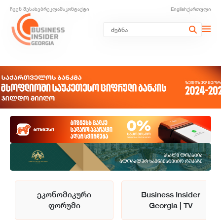
ჩვენ შესახებ
რეკლამა
კონტაქტი
English
ქართული
ეკონომიკური
Business Insider
ფორუმი
Georgia | TV