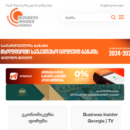
ჩვენ შესახებ
რეკლამა
კონტაქტი
English
ქართული
ეკონომიკური
Business Insider
ფორუმი
Georgia | TV