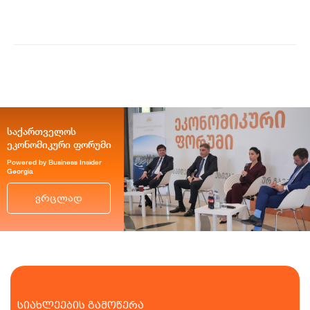
რესპუბლიკის მთა...
დაათვალიერა
საქართველოს
ეკონომიკური ფორუმი
Powered by Business Insider
Georgia
ვრცლად
სიახლეების გამოწერა