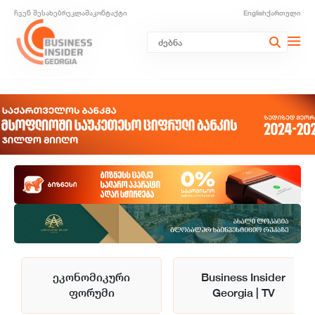
ჩვენ შესახებ
რეკლამა
კონტაქტი
English
ქართული
ეკონომიკური
Business Insider
ფორუმი
Georgia | TV