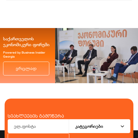
საქართველოს
ეკონომიკური ფორუმი
Powered by Business Insider
Georgia
ვრცლად
სიახლეების გამოწერა
კატეგორიები