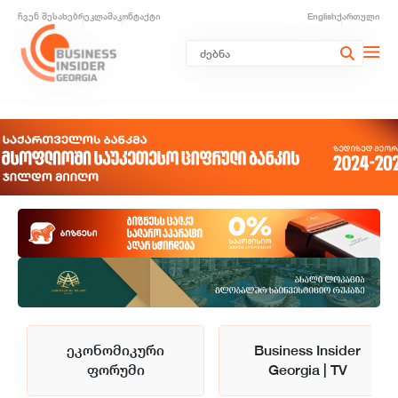
ჩვენ შესახებ
რეკლამა
კონტაქტი
English
ქართული
ეკონომიკური
Business Insider
ფორუმი
Georgia | TV