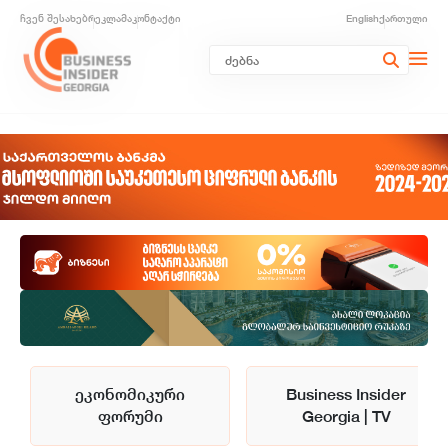
ჩვენ შესახებ
რეკლამა
კონტაქტი
English
ქართული
ეკონომიკური
Business Insider
ფორუმი
Georgia | TV