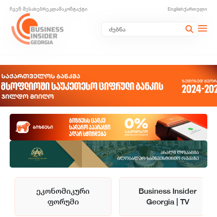
ჩვენ შესახებ
რეკლამა
კონტაქტი
English
ქართული
ეკონომიკური
Business Insider
ფორუმი
Georgia | TV