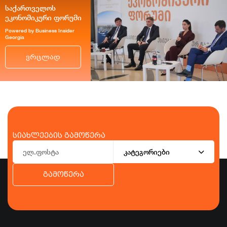
საქართველოს
ეკონომიკური ფორუმი
Powered by Business Insider
Georgia
ვრცლად
სიახლეების გამოწერა
კატეგორიები
გამოწერა
ბიზნესი
ეკონომიკა
ტურიზმი
ფინანსები
ჯანდაცვა
სპორტი
სხვა