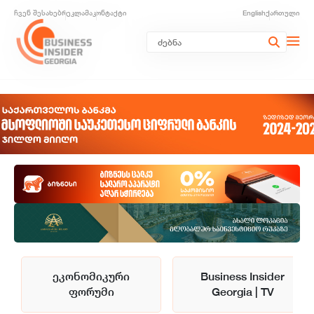
ჩვენ შესახებ
რეკლამა
კონტაქტი
English
ქართული
ეკონომიკური
Business Insider
ფორუმი
Georgia | TV