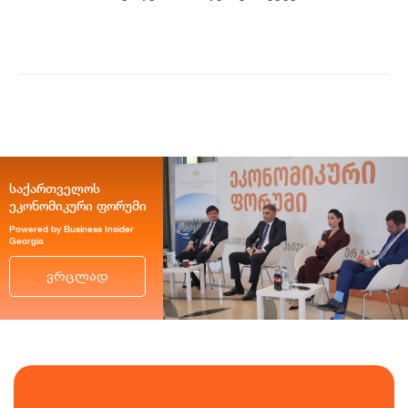
ჩათვლით სამოგზაურო დაზღვევას
ალდაგში შეიძ...
საქართველოს
ეკონომიკური ფორუმი
Powered by Business Insider
Georgia
ვრცლად