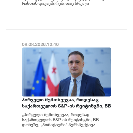
მოგვიანებით დეტალურად
რასთან დაკავშირებითაც სრული
ინფორმაცია გვაქვს, თუმცა ამასთან
წარვუდგენთ საზოგადოებას, მესამე
დაკავშირებით სუს...
გათიშვას ჰქონდა კონკრეტული
მიზეზი - კონკრეტული
სარეაბილიტაციო სამუშაოები
ენგურჰესზე - ირაკლი კობახიძე
08.08.2026.12:40
პირველი შემთხვევაა, როდესაც
საქართველოს S&P-ის რეიტინგში, BB
დონეზე „პოზიტიური" პერსპექტივა
„პირველი შემთხვევაა, როდესაც
მიენიჭა - პერსპექტივის
საქართველოს S&P-ის რეიტინგში, BB
გაუმჯობესება კიდევ ერთხელ
დონეზე, „პოზიტიური" პერსპექტივა
მიენიჭა" - ამის შესახებ ეკონომიკისა და
ადასტურებს, რომ საქართველო