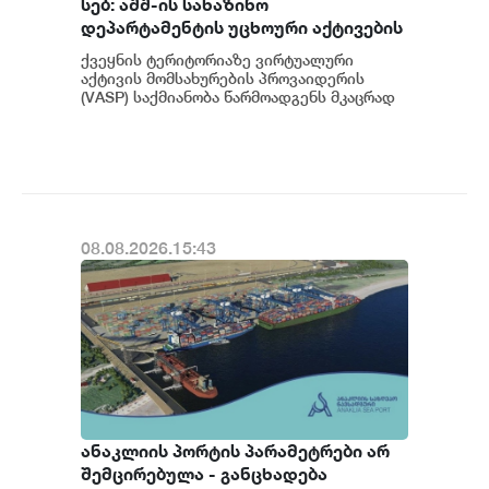
სებ: აშშ-ის სახაზინო
დეპარტამენტის უცხოური აქტივების
კონტროლის ოფისის (OFAC) მიერ
ქვეყნის ტერიტორიაზე ვირტუალური
სანქცირებული პირი არ
აქტივის მომსახურების პროვაიდერის
წარმოადგენს საქართველოს
(VASP) საქმიანობა წარმოადგენს მკაცრად
რეგულირებად სფეროს. მოქმედი
ეროვნული ბანკის რეგულირებულ
კანონმდებლობის შესაბ...
სუბიექტს
08.08.2026.15:43
ანაკლიის პორტის პარამეტრები არ
შემცირებულა - განცხადება