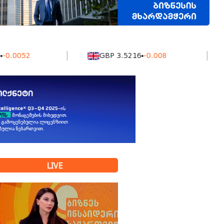
052
GBP 3.5216
-0.008
K
LIVE