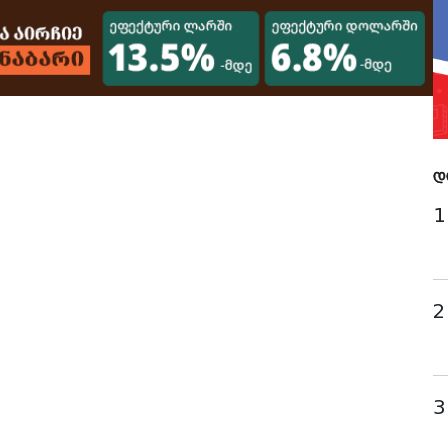
დ
1
2
3