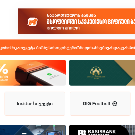
კონომიკა
თეგეტა ბიზნესისთვის
ტურიზმი
ფინანსები
ჯანდაცვა
სპო
Insider სიუჟეტი
BIG Football