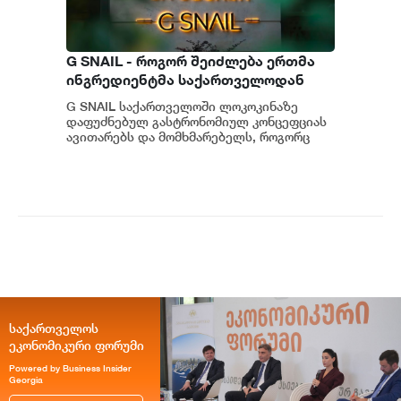
G SNAIL - როგორ შეიძლება ერთმა
ინგრედიენტმა საქართველოდან
საერთაშორისო კულინარიულ
G SNAIL საქართველოში ლოკოკინაზე
კონცეფციას ჩაუყაროს საფუძველი
დაფუძნებულ გასტრონომიულ კონცეფციას
ავითარებს და მომხმარებელს, როგორც
უნიკალურ კულინარიულ გამოცდილებას,
ისე პრემიუ...
საქართველოს
ეკონომიკური ფორუმი
Powered by Business Insider
Georgia