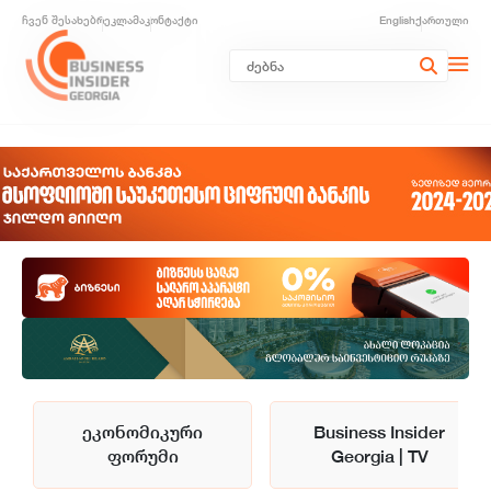
ჩვენ შესახებ
რეკლამა
კონტაქტი
English
ქართული
ეკონომიკური
Business Insider
ფორუმი
Georgia | TV