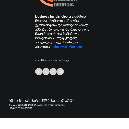
Business Insider Georgia ბიზნეს
მედიაა, რომელიც აშუქებს
ეკონომიკისა და ბიზნესის ახალ
ამბებს. პლატფორმა მკითხველს,
მაყურებელს და მსმენელს
სთავაზობს სრულყოფილ
ანალიტიკურ/ეკონომიკურ
ანალიზს...
იხილეთ ვრცლად
info@businessinsider.ge
ჩვენ შესახებ
რეკლამა
კონტაქტი
© 2025 Business Insider ყველა უფლება დაცულია.
Created by
Proservice