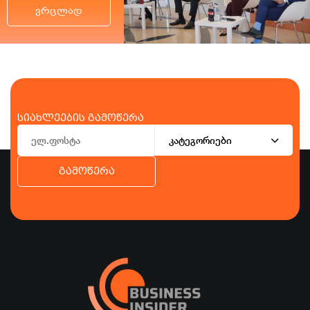
ვრცლად
სიახლეების გამოწერა
კატეგორიები
გამოწერა
ბიზნესი
ეკონომიკა
ტურიზმი
ფინანსები
ჯანდაცვა
სპორტი
სხვა