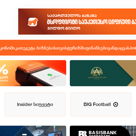
კონომიკა
თეგეტა ბიზნესისთვის
ტურიზმი
ფინანსები
ჯანდაცვა
სპო
Insider სიუჟეტი
BIG Football