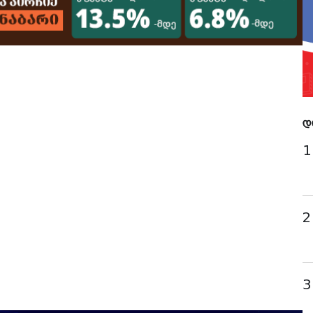
დ
1
2
3