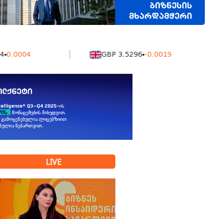
04
GBP 3.5296
-0.0019
K
LIVE