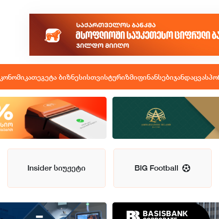
კონომიკა
თეგეტა ბიზნესისთვის
ტურიზმი
ფინანსები
ჯანდაცვა
სპო
Insider სიუჟეტი
BIG Football