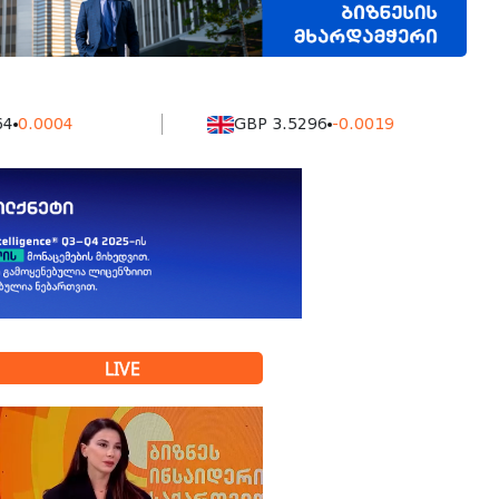
04
GBP 3.5296
-0.0019
K
LIVE