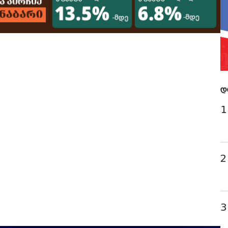
დ
1
2
3