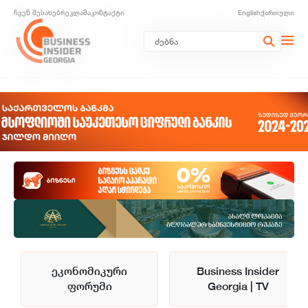
ჩვენ შესახებ
რეკლამა
კონტაქტი
English
ქართული
ეკონომიკური
Business Insider
ფორუმი
Georgia | TV