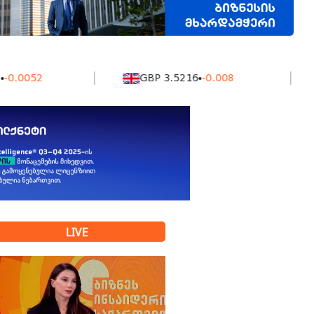
52
GBP 3.5216
-0.008
KZ
LIVE