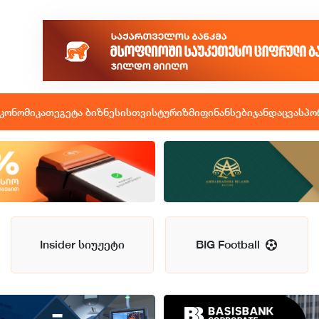
კონომიკა
თეგეტა ბიზნესისთვის
ტურიზმი
ფინანსები
ჯანდაცვა
სპო
Insider სიუჟეტი
BIG Football