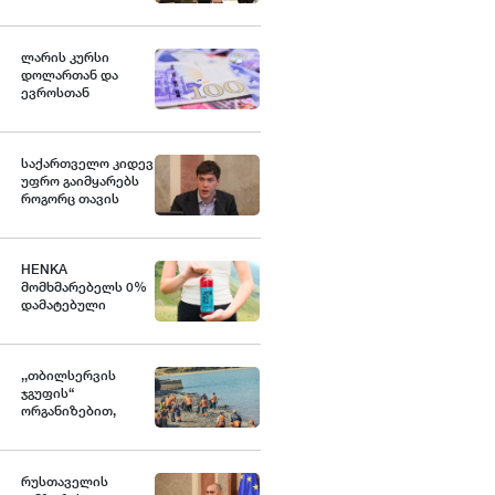
ქვეყანა, რომელიც
მედიკამენტ
ჯივინოსტატს
შეიძენს და
ლარის კურსი
სახელმწიფო
დოლართან და
პროგრამაში
ევროსთან
დანერგავს - ბექა
გამყარდა
მიქაუტაძე
საქართველო კიდევ
უფრო გაიმყარებს
როგორც თავის
ეკონომიკურ, ასევე
გეოპოლიტიკურ
როლს დღევანდელ
საერთაშორისო
HENKA
მსოფლიო წესრიგში
მომხმარებელს 0%
- ნოდარ ბოკერია
დამატებული
შაქრის მქონე ახალ
პროდუქტს
სთავაზობს
,,თბილსერვის
ჯგუფის“
ორგანიზებით,
თბილისის ზღვის
მიმდებარე
ტერიტორიაზე
დასუფთავების
რუსთაველის