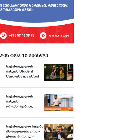
ღის ტოპ 10 სიახლე
საქართველოს
ბანკის Student
Card-ისა და sCool
Card-ის
მფლობელები
ქუთაისში
ტრანსპორტზე
საქართველოს
შეღავათიანი
ბანკის
ტარიფით
ორგანიზებით,
ისარგებლებენ
მცირე და საშუალო
ბიზნესისთვის
შრომის
უსაფრთხოების
საქართველო ხდება
მსოფლიოში ერთ-
ვორკშოპი გაიმართა
ერთი პირველი