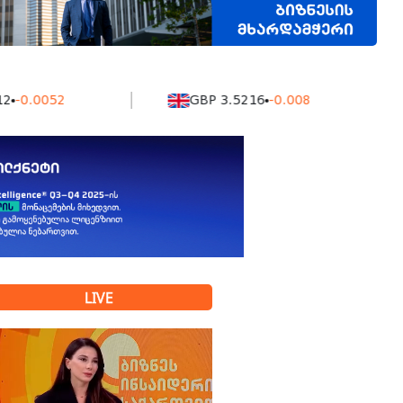
052
GBP 3.5216
-0.008
LIVE