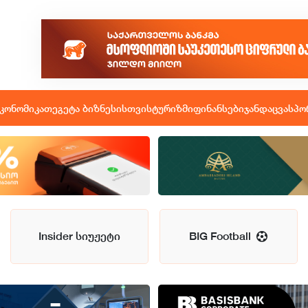
კონომიკა
თეგეტა ბიზნესისთვის
ტურიზმი
ფინანსები
ჯანდაცვა
სპო
Insider სიუჟეტი
BIG Football