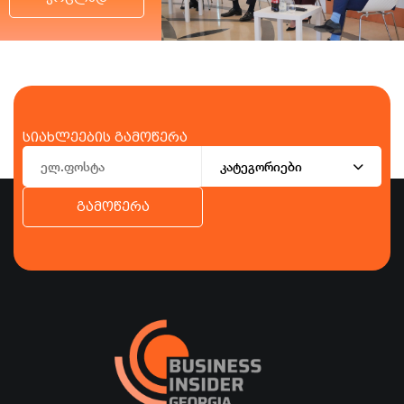
სიახლეების გამოწერა
კატეგორიები
გამოწერა
ბიზნესი
ეკონომიკა
ტურიზმი
ფინანსები
ჯანდაცვა
სპორტი
სხვა