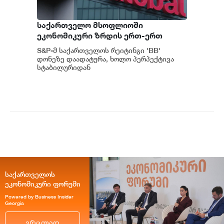
საქართველო მსოფლიოში
ეკონომიკური ზრდის ერთ-ერთ
ყველაზე მაღალ ტემპს ინარჩუნებს -
S&P-მ საქართველოს რეიტინგი 'BB'
S&P
დონეზე დაადატურა, ხოლო პერპექტივა
სტაბილურიდან
პოზიტიურამდე გააუმჯობესა. S&P-
ს „პოზიტიუ...
საქართველოს
ეკონომიკური ფორუმი
Powered by Business Insider
Georgia
ვრცლად