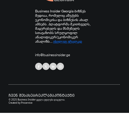
Business Insider Georgia ბიზნეს
მედიაა, რომელიც აშუქებს
ეკონომიკისა და ბიზნესის ახალ
ამბებს. პლატფორმა მკითხველს,
მაყურებელს და მსმენელს
სთავაზობს სრულყოფილ
ანალიტიკურ/ეკონომიკურ
ანალიზს...
იხილეთ ვრცლად
info@businessinsider.ge
ჩვენ შესახებ
რეკლამა
კონტაქტი
© 2025 Business Insider ყველა უფლება დაცულია.
Created by
Proservice