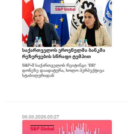
საქართველოს ეროვნულმა ბანკმა
რეზერვების სწრაფი ტემპით
დაგროვება განაგრძო და ივლისში
S&P-მ საქართველოს რეიტინგი 'BB'
რეკორდულ ნიშნულს $7.1 მილიარდს
დონეზე დაადატურა, ხოლო პერპექტივა
მიაღწია - S&P
სტაბილურიდან
პოზიტიურამდე გააუმჯობესა. S&P-
ს „პოზიტიუ...
08.08.2026.05:27