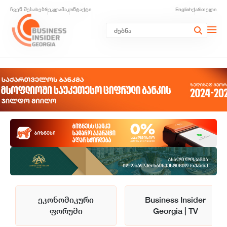
ჩვენ შესახებ
რეკლამა
კონტაქტი
English
ქართული
ეკონომიკური
Business Insider
ფორუმი
Georgia | TV