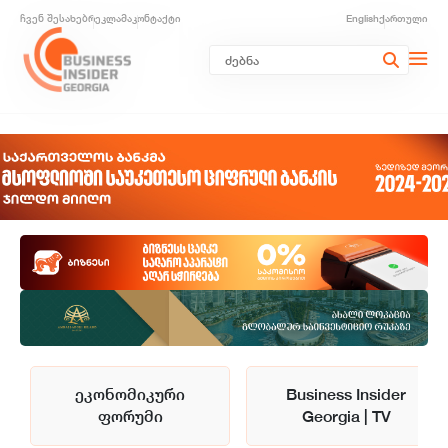
ჩვენ შესახებ
რეკლამა
კონტაქტი
English
ქართული
ეკონომიკური
Business Insider
ფორუმი
Georgia | TV