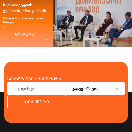
საქართველოს
ეკონომიკური ფორუმი
Powered by Business Insider
Georgia
ვრცლად
სიახლეების გამოწერა
კატეგორიები
გამოწერა
ბიზნესი
ეკონომიკა
ტურიზმი
ფინანსები
ჯანდაცვა
სპორტი
სხვა