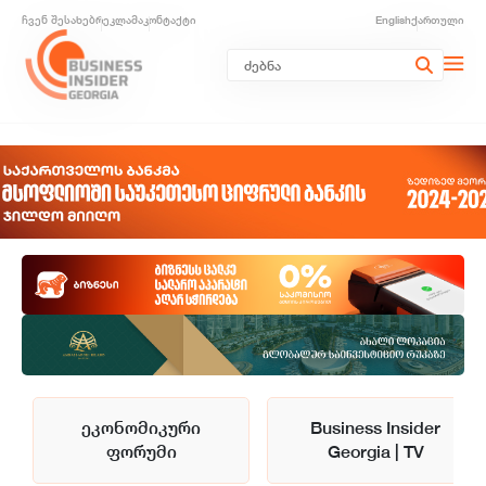
ჩვენ შესახებ
რეკლამა
კონტაქტი
English
ქართული
ეკონომიკური
Business Insider
ფორუმი
Georgia | TV