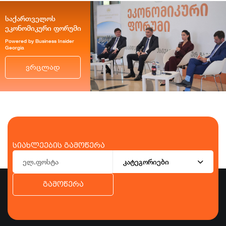
საქართველოს
ეკონომიკური ფორუმი
Powered by Business Insider
Georgia
ვრცლად
სიახლეების გამოწერა
კატეგორიები
გამოწერა
ბიზნესი
ეკონომიკა
ტურიზმი
ფინანსები
ჯანდაცვა
სპორტი