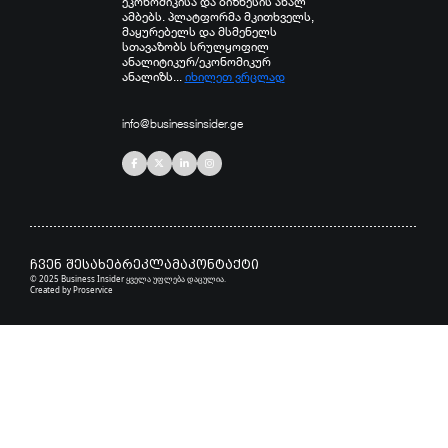
ეკონომიკისა და ბიზნესის ახალ
ამბებს. პლატფორმა მკითხველს,
მაყურებელს და მსმენელს
სთავაზობს სრულყოფილ
ანალიტიკურ/ეკონომიკურ
ანალიზს...
იხილეთ ვრცლად
info@businessinsider.ge
ჩვენ შესახებ
რეკლამა
კონტაქტი
© 2025 Business Insider ყველა უფლება დაცულია.
Created by
Proservice