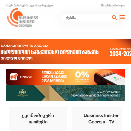
ჩვენ შესახებ
რეკლამა
კონტაქტი
English
ქართული
ეკონომიკური
Business Insider
ფორუმი
Georgia | TV