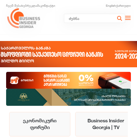
ჩვენ შესახებ
რეკლამა
კონტაქტი
English
ქართული
ეკონომიკური
Business Insider
ფორუმი
Georgia | TV