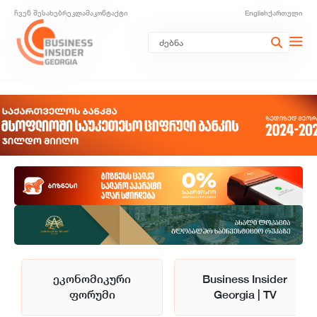
ჩვენ შესახებ
რეკლამა
კონტაქტი
English
ქართული
ეკონომიკური
Business Insider
ფორუმი
Georgia | TV