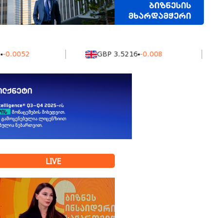
52
GBP 3.5216
-0.008
KZ
LIVE