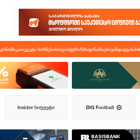
კონომიკა
თეგეტა ბიზნესისთვის
ტურიზმი
ფინანსები
ჯანდაცვა
სპო
Insider სიუჟეტი
BIG Football