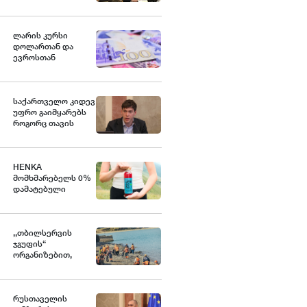
ქვეყანა, რომელიც
მედიკამენტ
ჯივინოსტატს
შეიძენს და
ლარის კურსი
სახელმწიფო
დოლართან და
პროგრამაში
ევროსთან
დანერგავს - ბექა
გამყარდა
მიქაუტაძე
საქართველო კიდევ
უფრო გაიმყარებს
როგორც თავის
ეკონომიკურ, ასევე
გეოპოლიტიკურ
როლს დღევანდელ
საერთაშორისო
HENKA
მსოფლიო წესრიგში
მომხმარებელს 0%
- ნოდარ ბოკერია
დამატებული
შაქრის მქონე ახალ
პროდუქტს
სთავაზობს
,,თბილსერვის
ჯგუფის“
ორგანიზებით,
თბილისის ზღვის
მიმდებარე
ტერიტორიაზე
დასუფთავების
რუსთაველის