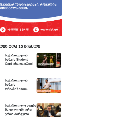
ღის ტოპ 10 სიახლე
საქართველოს
ბანკის Student
Card-ისა და sCool
Card-ის
მფლობელები
ქუთაისში
ტრანსპორტზე
საქართველოს
შეღავათიანი
ბანკის
ტარიფით
ორგანიზებით,
ისარგებლებენ
მცირე და საშუალო
ბიზნესისთვის
შრომის
უსაფრთხოების
საქართველო ხდება
მსოფლიოში ერთ-
ვორკშოპი გაიმართა
ერთი პირველი